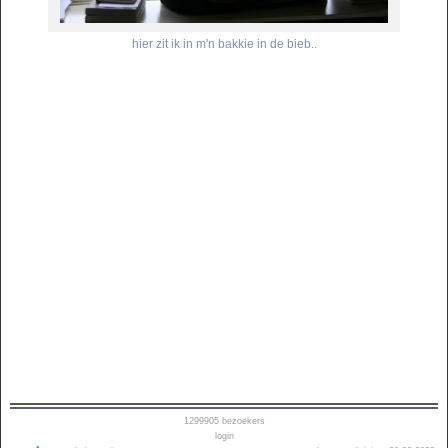
hier zit ik in m'n bakkie in de bieb..
1299905
bezoekers
login