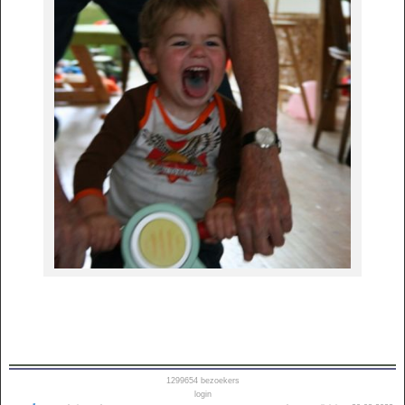
1299654
bezoekers
login