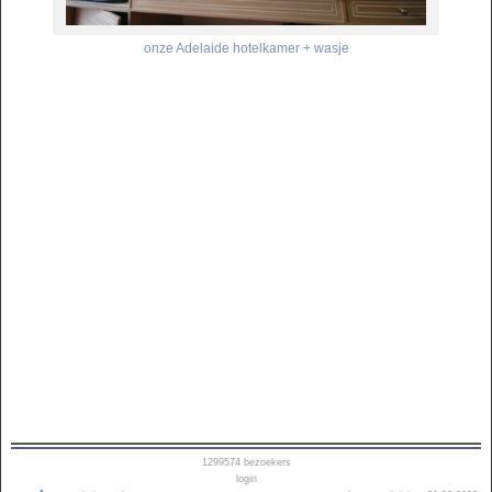
onze Adelaide hotelkamer + wasje
1299574
bezoekers
login