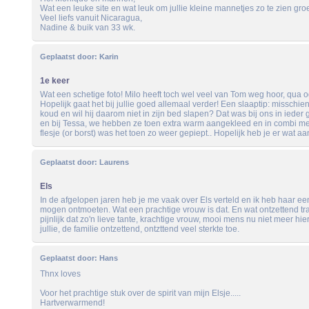
Wat een leuke site en wat leuk om jullie kleine mannetjes zo te zien gro
Veel liefs vanuit Nicaragua,
Nadine & buik van 33 wk.
Geplaatst door:
Karin
1e keer
Wat een schetige foto! Milo heeft toch wel veel van Tom weg hoor, qua
Hopelijk gaat het bij jullie goed allemaal verder! Een slaaptip: misschien
koud en wil hij daarom niet in zijn bed slapen? Dat was bij ons in ieder g
en bij Tessa, we hebben ze toen extra warm aangekleed en in combi m
flesje (or borst) was het toen zo weer gepiept.. Hopelijk heb je er wat aan.
Geplaatst door:
Laurens
Els
In de afgelopen jaren heb je me vaak over Els verteld en ik heb haar ee
mogen ontmoeten. Wat een prachtige vrouw is dat. En wat ontzettend tr
pijnlijk dat zo'n lieve tante, krachtige vrouw, mooi mens nu niet meer hier
jullie, de familie ontzettend, ontzttend veel sterkte toe.
Geplaatst door:
Hans
Thnx loves
Voor het prachtige stuk over de spirit van mijn Elsje.....
Hartverwarmend!