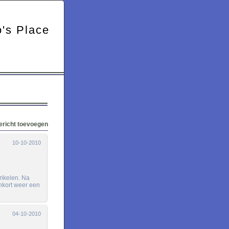
's Place
ericht toevoegen
10-10-2010
rikelen. Na
nkort weer een
04-10-2010