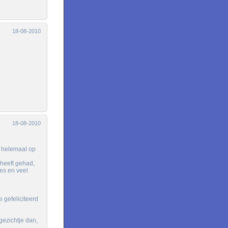
18-08-2010
18-08-2010
r helemaal op
heeft gehad,
es en veel
 gefeliciteerd
gezichtje dan,