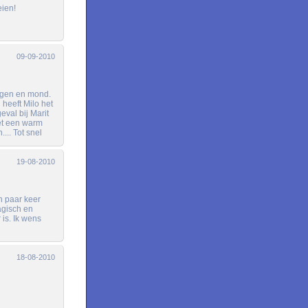
eien!
09-09-2010
 ogen en mond.
 heeft Milo het
eval bij Marit
et een warm
... Tot snel
19-08-2010
n paar keer
agisch en
 is. Ik wens
18-08-2010