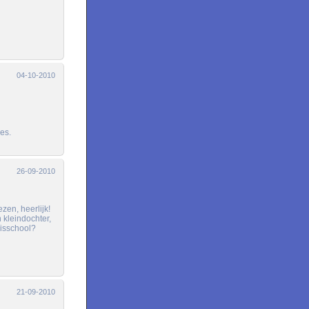
04-10-2010
es.
26-09-2010
en, heerlijk!
 kleindochter,
sisschool?
21-09-2010