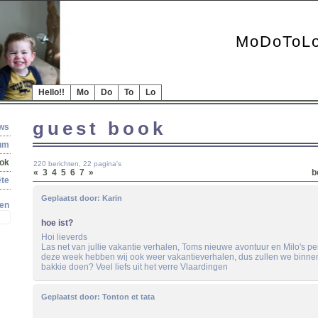
MoDoToLo
Hello!!
Mo
Do
To
Lo
guest book
ews
bum
ook
220 berichten, 22 pagina's
«
3
4
5
6
7
»
b
te
Geplaatst door:
Karin
en
hoe ist?
Hoi lieverds
Las net van jullie vakantie verhalen, Toms nieuwe avontuur en Milo's pe
deze week hebben wij ook weer vakantieverhalen, dus zullen we binne
bakkie doen? Veel liefs uit het verre Vlaardingen
Geplaatst door:
Tonton et tata