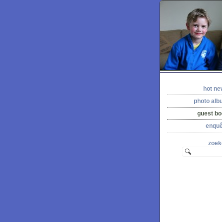
hot n
photo al
guest b
enquê
zoek