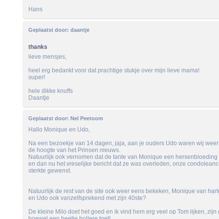
Hans
Geplaatst door:
daantje
thanks
lieve mensjes,
heel erg bedankt voor dat prachtige stukje over mijn lieve mama!
super!
hele dikke knuffs
Daantje
Geplaatst door:
Nel Peetoom
Hallo Monique en Udo,
Na een bezoekje van 14 dagen, jaja, aan je ouders Udo waren wij wee
de hoogte van het Prinsen nieuws.
Natuurlijk ook vernomen dat de tante van Monique een hersenbloeding 
en dan nu het vreselijke bericht dat ze was overleden, onze condoleanc
sterkte gewenst.
Natuurlijk de rest van de site ook weer eens bekeken, Monique van harte
en Udo ook vanzelfsprekend met zijn 40ste?
De kleine Milo doet het goed en ik vind hem erg veel op Tom lijken, zijn 
hoewel een beetje bollere toet!