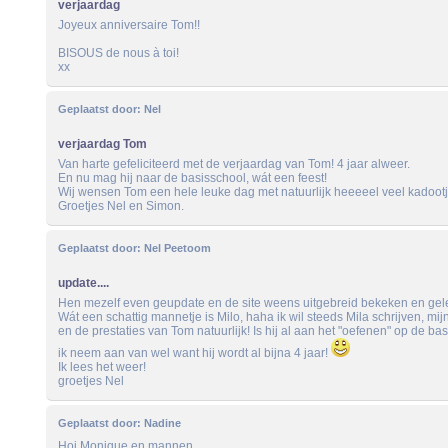
verjaardag
Joyeux anniversaire Tom!!
BISOUS de nous à toi!
xx
Geplaatst door:
Nel
verjaardag Tom
Van harte gefeliciteerd met de verjaardag van Tom! 4 jaar alweer.
En nu mag hij naar de basisschool, wát een feest!
Wij wensen Tom een hele leuke dag met natuurlijk heeeeel veel kadootj
Groetjes Nel en Simon.
Geplaatst door:
Nel Peetoom
update....
Hen mezelf even geupdate en de site weens uitgebreid bekeken en gelez
Wát een schattig mannetje is Milo, haha ik wil steeds Mila schrijven, mijn
en de prestaties van Tom natuurlijk! Is hij al aan het "oefenen" op de ba
ik neem aan van wel want hij wordt al bijna 4 jaar!
Ik lees het weer!
groetjes Nel
Geplaatst door:
Nadine
Hoi Monique en mannen,