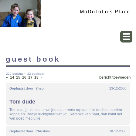
MoDoToLo's Place
guest book
220 berichten, 22 pagina's
«
14
15
16
17
18
»
bericht toevoegen
Geplaatst door:
Ynzo
23-12-2006
Tom dude
Tom maatje, denk dat we jou maar eens rap aan m'n dochter moeten
koppelen. Beetje luchtgitaar van jou, karaoke van haar, dan komt het
wel goed met jullie.
Geplaatst door:
Christine
18-12-2006