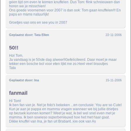
geen tijd om even te komen knuffelen. Dus Tom: flink schreeuwen dan
horen we je misschien!
Ons goede voornemen voor 2007 is dan ook: Tom gaan knuffelen!!! En
paps en mams natuurlijk!
Groetjes van ons en see you in 2007
Geplaatst door:
Tata Ellen
22-11-2006
50!!
Hoi Tom,
Ja vandaag is je 50ste dag alweer!!Gefeliciteerd. Daar moet je maar
lekker een bosche bol voor eten lijkt me zo.Heel veel bisoutjes
Tata
Geplaatst door:
Ina
15-11-2006
fanmail
Hi Tom!
Ik ben fan van je. Net je foto's bekeken ...en conclusie: You are so Cute!
Kun je aan je pappa en mamma vragen wanneer we bij jullie drietjes
op bezoek kunnen komen? Weet je wat, ik bel wel snel even met je
mamma. Ik ben sowieso superbenieuwd hoe het met haar gaat.
Dikke knuffel van Ina, je fan uit Brabant. xxx ook van As