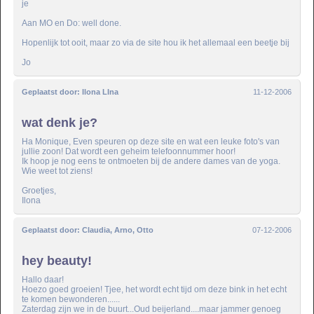
je
Aan MO en Do: well done.
Hopenlijk tot ooit, maar zo via de site hou ik het allemaal een beetje bij
Jo
Geplaatst door:
Ilona LIna
11-12-2006
wat denk je?
Ha Monique, Even speuren op deze site en wat een leuke foto's van
jullie zoon! Dat wordt een geheim telefoonnummer hoor!
Ik hoop je nog eens te ontmoeten bij de andere dames van de yoga.
Wie weet tot ziens!
Groetjes,
Ilona
Geplaatst door:
Claudia, Arno, Otto
07-12-2006
hey beauty!
Hallo daar!
Hoezo goed groeien! Tjee, het wordt echt tijd om deze bink in het echt
te komen bewonderen......
Zaterdag zijn we in de buurt...Oud beijerland....maar jammer genoeg