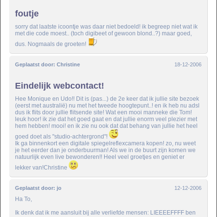
foutje
sorry dat laatste icoontje was daar niet bedoeld! ik begreep niet wat ik
met die code moest.. (toch digibeet of gewoon blond..?) maar goed,
dus. Nogmaals de groeten!
Geplaatst door:
Christine
18-12-2006
Eindelijk webcontact!
Hee Monique en Udo!! Dit is (pas...) de 2e keer dat ik jullie site bezoek
(eerst met australië) nu met het tweede hoogtepunt..! en ik heb nu adsl
dus ik flits door jullie flitsende site! Wat een mooi manneke die Tom!
leuk hoor! ik zie dat het goed gaat en dat jullie enorm veel plezier met
hem hebben! mooi! en ik zie nu ook dat dat behang van jullie het heel
goed doet als "studio-achtergrond"!
Ik ga binnenkort een digitale spiegelreflexcamera kopen! zo, nu weet
je het eerder dan je onderbuurman! Als we in de buurt zijn komen we
natuurlijk even live bewonderen!! Heel veel groetjes en geniet er
lekker van!Christine
Geplaatst door:
jo
12-12-2006
Ha To,
Ik denk dat ik me aansluit bij alle verliefde mensen: LIEEEEFFFF ben