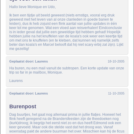
Hallo lieve Monique en Udo,
Ik ben een tijdje uit beeld geweest (niets ernstigs, vooral erg druk
geweest met het leven van al onze clanleden in goede banen te
leiden), dus ik heb zojuist een flink aantal van jullie updates in één
keer tot me genomen. Wat een vloed aan reisverhalen! Eindconclusie
is in ieder geval dat jullie een geweldige tijd hebben gehad! Hopelijk
hebben jullie na het knuffelen van de koala's ook weer een keertje tijd
om met ons te knuffelen (en te kletsen, dat kunnen wij namelijk zelfs
beter dan koala's en Marcel belooft dat hij niet scary erbij zal zijn). Lijkt
me gezellig!
Geplaatst door:
Laurens
18-10-2005
Ha buren, nu een mail vanuit de subtropen. Een korte update van onze
trip so far in je mailbox, Monique.
Laurens
Geplaatst door:
Laurens
11-10-2005
Burenpost
Dag buurtjes, het gaat nog allemaal prima in jullie flatjes. Hoewel het
flink heeft geregend na de Brandersfeesten zijn de theedoeken nog
(kurk)droog; ik begrijp het eerst niet zo en dus heeft Edmond ook een
keer gevoeld. Maar ook die stelde vast dat het droog was. Vanaf
woensdag pakt de andere buurman het over. Misschien kan hij de ficus