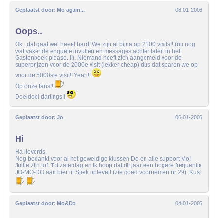
Geplaatst door:
Mo again...
08-01-2006
Oops..
Ok...dat gaat wel heeel hard! We zijn al bijna op 2100 visits!! (nu nog
wat vaker de enquete invullen en messages achter laten in het
Gastenboek please..!!). Niemand heeft zich aangemeld voor de
superprijzen voor de 2000e visit (lekker cheap) dus dat sparen we op
voor de 5000ste visit!! Yeah!!
Op onze fans!!
Doeidoei darlings!!
Geplaatst door:
Jo
06-01-2006
Hi
Ha lieverds,
Nog bedankt voor al het geweldige klussen Do en alle support Mo!
Jullie zijn tof. Tot zaterdag en ik hoop dat dit jaar een hogere frequentie
JO-MO-DO aan bier in Sjiek oplevert (zie goed voornemen nr 29). Kus!
Geplaatst door:
Mo&Do
04-01-2006