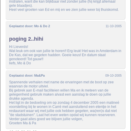
instralen, want die kan blijkbaar niet zonder jullie (hij krijgt allemaal
gele blaadjes).
Heel veel groeten van Ed en mij en we zien jullie weer bij thuiskomst.
Geplaatst door:
Mo & Do 2
11-10-2005
poging 2..hihi
Hi Lieverds!
Wat leuk om ook van jullie te horen!! Erg leuk! Het was in Amsterdam in
De Kas, dat we gegeten hadden. Goeie keus! En datum staat
genoteerd! Tot gauw!!
liefs, Mo & Do
Geplaatst door:
Ma&Pa
09-10-2005
Spannende verhalen met name de ervaringen met de boot op zee
waarvan de motor uitviel.
Bij gebrek aan E-mail faciliteien willen Ma en ik meteen van de
gelegenheid gebruik maken alvast een aanslag te doen op jullie
drukke agenda.
Het ligt in de bedoeling om op zondag 4 december 2005 een matineé
voorstelling bij te wonen in Carré met aansluitend een etentje in het
restaurant waar wij met jullie ook hebben gegeten, wa(ren)s dat niet
"de stadstuinen". Laat het even weten opdat wij kunnen reserveren.
Verder gaat alles goed we blijven jullie volgen,
Groeten Ma & Pa