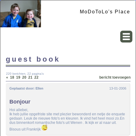
MoDoToLo's Place
guest book
220 berichten, 22 pagina's
«
18
19
20
21
22
bericht toevoegen
Geplaatst door:
Ellen
13-01-2006
Bonjour
Hoi allebei,
Ik heb jullie opgefriste site met plezier bewonderd en netje de enquete
gedaan. Leuk de nieuwe foto's en kleuren. Ik vind het heel mooi zo.En
dus binnenkort romantische foto's uit Wenen . Ik kijk er al naar uit.
Bisous uit Frankrijk