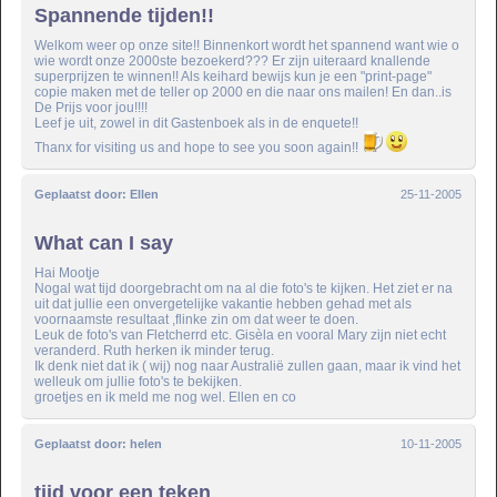
Spannende tijden!!
Welkom weer op onze site!! Binnenkort wordt het spannend want wie o
wie wordt onze 2000ste bezoekerd??? Er zijn uiteraard knallende
superprijzen te winnen!! Als keihard bewijs kun je een "print-page"
copie maken met de teller op 2000 en die naar ons mailen! En dan..is
De Prijs voor jou!!!!
Leef je uit, zowel in dit Gastenboek als in de enquete!!
Thanx for visiting us and hope to see you soon again!!
Geplaatst door:
Ellen
25-11-2005
What can I say
Hai Mootje
Nogal wat tijd doorgebracht om na al die foto's te kijken. Het ziet er na
uit dat jullie een onvergetelijke vakantie hebben gehad met als
voornaamste resultaat ,flinke zin om dat weer te doen.
Leuk de foto's van Fletcherrd etc. Gisèla en vooral Mary zijn niet echt
veranderd. Ruth herken ik minder terug.
Ik denk niet dat ik ( wij) nog naar Australië zullen gaan, maar ik vind het
welleuk om jullie foto's te bekijken.
groetjes en ik meld me nog wel. Ellen en co
Geplaatst door:
helen
10-11-2005
tijd voor een teken